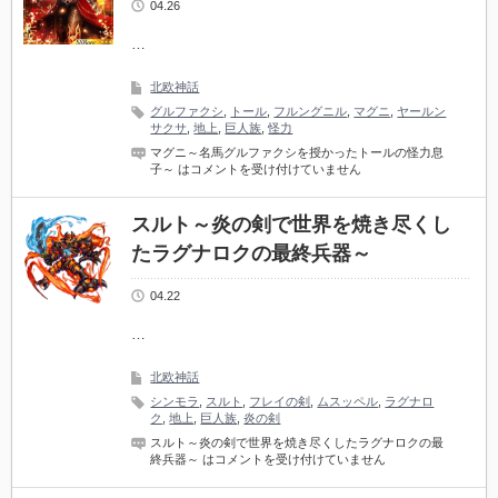
04.26
…
北欧神話
グルファクシ
,
トール
,
フルングニル
,
マグニ
,
ヤールン
サクサ
,
地上
,
巨人族
,
怪力
マグニ～名馬グルファクシを授かったトールの怪力息
子～ は
コメントを受け付けていません
スルト～炎の剣で世界を焼き尽くし
たラグナロクの最終兵器～
04.22
…
北欧神話
シンモラ
,
スルト
,
フレイの剣
,
ムスッペル
,
ラグナロ
ク
,
地上
,
巨人族
,
炎の剣
スルト～炎の剣で世界を焼き尽くしたラグナロクの最
終兵器～ は
コメントを受け付けていません