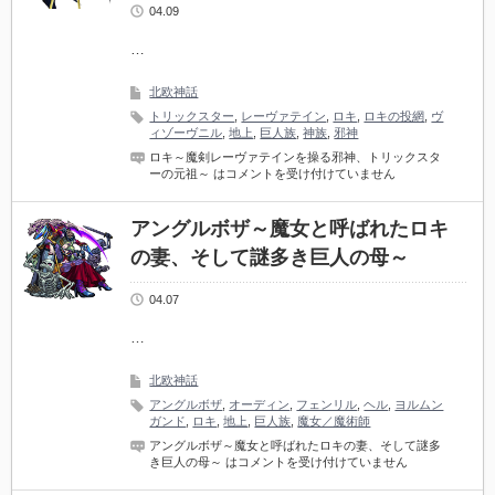
04.09
…
北欧神話
トリックスター
,
レーヴァテイン
,
ロキ
,
ロキの投網
,
ヴ
ィゾーヴニル
,
地上
,
巨人族
,
神族
,
邪神
ロキ～魔剣レーヴァテインを操る邪神、トリックスタ
ーの元祖～ は
コメントを受け付けていません
アングルボザ～魔女と呼ばれたロキ
の妻、そして謎多き巨人の母～
04.07
…
北欧神話
アングルボザ
,
オーディン
,
フェンリル
,
ヘル
,
ヨルムン
ガンド
,
ロキ
,
地上
,
巨人族
,
魔女／魔術師
アングルボザ～魔女と呼ばれたロキの妻、そして謎多
き巨人の母～ は
コメントを受け付けていません