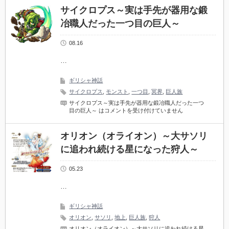
サイクロプス～実は手先が器用な鍛
冶職人だった一つ目の巨人～
08.16
…
ギリシャ神話
サイクロプス
,
モンスト
,
一つ目
,
冥界
,
巨人族
サイクロプス～実は手先が器用な鍛冶職人だった一つ
目の巨人～ は
コメントを受け付けていません
オリオン（オライオン）～大サソリ
に追われ続ける星になった狩人～
05.23
…
ギリシャ神話
オリオン
,
サソリ
,
地上
,
巨人族
,
狩人
オリオン（オライオン）～大サソリに追われ続ける星