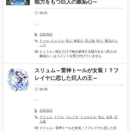
能力をもつ巨人の嫉妬心～
05.01
…
北欧神話
トール
,
ヒュミル
,
地上
,
嫉妬心
,
巨人族
,
釣り
,
魔法のコ
ップ
ヒュミル～睨むだけで物を破壊する能力をもつ巨人の
嫉妬心～ は
コメントを受け付けていません
スリュム～雷神トールが女装！？フ
レイヤに恋した巨人の王～
04.30
…
北欧神話
スリュム
,
トール
,
フレイヤ
,
ミョルニル
,
地上
,
女装
,
巨
人族
スリュム～雷神トールが女装！？フレイヤに恋した巨