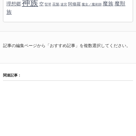
神族
魔族
魔獣
理想郷
空
阿修羅
花魁
竪琴
迷宮
魔女／魔術師
族
記事の編集ページから「おすすめ記事」を複数選択してください。
関連記事：