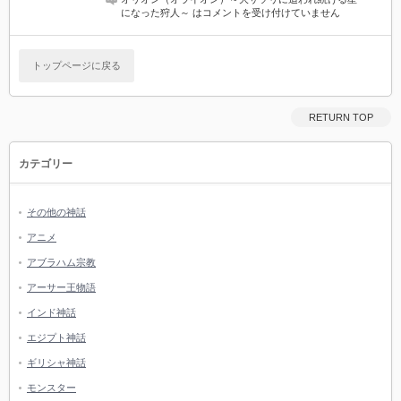
になった狩人～ は
コメントを受け付けていません
トップページに戻る
RETURN TOP
カテゴリー
その他の神話
アニメ
アブラハム宗教
アーサー王物語
インド神話
エジプト神話
ギリシャ神話
モンスター