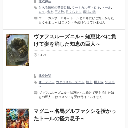
北欧神話
とある魔術の禁書目録
,
ウートガルザ・ロキ
,
トール
,
ロキ
,
地上
,
巨人族
,
目くらまし
,
魔法の猫
ウートガルザ・ロキ～トールとロキにひと泡ふかせた
目くらまし～ は
コメントを受け付けていません
ヴァフスルーズニル～知恵比べに負
けて姿を消した知恵の巨人～
04.27
…
北欧神話
オーディン
,
ヴァフスルーズニル
,
地上
,
巨人族
,
知恵比
べ
ヴァフスルーズニル～知恵比べに負けて姿を消した知
恵の巨人～ は
コメントを受け付けていません
マグニ～名馬グルファクシを授かっ
たトールの怪力息子～