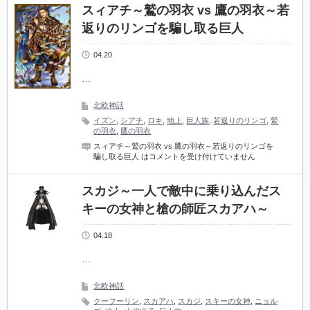
スィアチ～鷲の羽衣 vs 鷹の羽衣～若
返りのリンゴを騙し取る巨人
04.20
…
北欧神話
イズン
,
シアチ
,
ロキ
,
地上
,
巨人族
,
若返りのリンゴ
,
鷲
の羽衣
,
鷹の羽衣
スィアチ～鷲の羽衣 vs 鷹の羽衣～若返りのリンゴを
騙し取る巨人 は
コメントを受け付けていません
スカジ～一人で敵中に乗り込んだス
キーの女神と槍の師匠スカアハ～
04.18
…
北欧神話
クーフーリン
,
スカアハ
,
スカジ
,
スキーの女神
,
ニョル