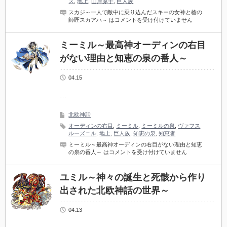
ズ
,
地上
,
山岸凉子
,
巨人族
スカジ～一人で敵中に乗り込んだスキーの女神と槍の
師匠スカアハ～ は
コメントを受け付けていません
ミーミル～最高神オーディンの右目
がない理由と知恵の泉の番人～
04.15
…
北欧神話
オーディンの右目
,
ミーミル
,
ミーミルの泉
,
ヴァフス
ルーズニル
,
地上
,
巨人族
,
知恵の泉
,
知恵者
ミーミル～最高神オーディンの右目がない理由と知恵
の泉の番人～ は
コメントを受け付けていません
ユミル～神々の誕生と死骸から作り
出された北欧神話の世界～
04.13