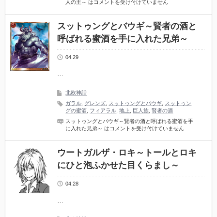
人の王～ は
コメントを受け付けていません
スットゥングとバウギ～賢者の酒と
呼ばれる蜜酒を手に入れた兄弟～
04.29
…
北欧神話
ガラル
,
グレンズ
,
スットゥングとバウギ
,
スットゥン
グの蜜酒
,
フィアラル
,
地上
,
巨人族
,
賢者の酒
スットゥングとバウギ～賢者の酒と呼ばれる蜜酒を手
に入れた兄弟～ は
コメントを受け付けていません
ウートガルザ・ロキ～トールとロキ
にひと泡ふかせた目くらまし～
04.28
…