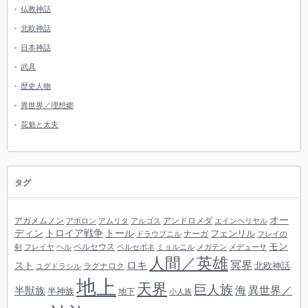
仏教神話
北欧神話
日本神話
武具
歴史人物
異世界／理想郷
花魁と太夫
タグ
オー
アガメムノン
アンドロメダ
アポロン
アムリタ
アルゴス
エインヘリヤル
ディン
トロイア戦争
トール
フェンリル
ナーガ
ドラウプニル
フレイの
モン
ペルセウス
剣
フレイヤ
ヘル
ペルセポネ
ミョルニル
メガテン
メデューサ
人間／英雄
冥界
スト
ロキ
北欧神話
ラグナロク
ユグドラシル
地上
天界
巨人族
海
異世界／
半獣族
半神族
地下
小人族