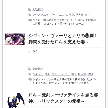
…
北欧神話
アウズフムラ
,
ブーリ
,
ユミル
,
地上
,
巨人族
,
誕生
ユミル～神々の誕生と死骸から作り出された北欧神話
の世界～ は
コメントを受け付けていません
シギュン～ヴァーリとナリの悲劇！
拷問を受けたロキを支えた妻～
04.11
…
北欧神話
シギュン
,
ロキ
,
ヴァーリとナリ
,
地上
,
巨人族
,
拷問
シギュン～ヴァーリとナリの悲劇！拷問を受けたロキ
を支えた妻～ は
コメントを受け付けていません
ロキ～魔剣レーヴァテインを操る邪
神、トリックスターの元祖～