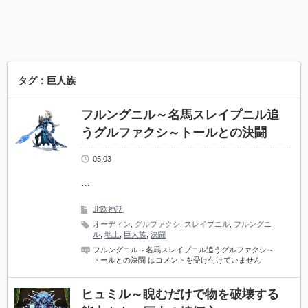
タグ：巨人族
フルングニル～名馬スレイプニル追
うグルファクシ～トールとの決闘
05.03
…
北欧神話
オーディン
,
グルファクシ
,
スレイプニル
,
フルングニ
ル
,
地上
,
巨人族
,
決闘
フルングニル～名馬スレイプニル追うグルファクシ～
トールとの決闘 は
コメントを受け付けていません
ヒュミル～睨むだけで物を破壊する