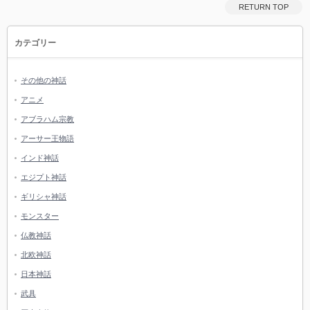
RETURN TOP
カテゴリー
その他の神話
アニメ
アブラハム宗教
アーサー王物語
インド神話
エジプト神話
ギリシャ神話
モンスター
仏教神話
北欧神話
日本神話
武具