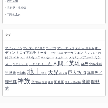
歴史人物
異世界／理想郷
花魁と太夫
タグ
オー
アガメムノン
アンドロメダ
アポロン
アムリタ
アルゴス
エインヘリヤル
ディン
トロイア戦争
トール
フェンリル
ナーガ
ドラウプニル
フレイの
モン
ペルセウス
剣
フレイヤ
ヘル
ペルセポネ
ミョルニル
メガテン
メデューサ
人間／英雄
冥界
スト
ロキ
北欧神話
ラグナロク
ユグドラシル
地上
天界
巨人族
海
異世界／
半獣族
半神族
地下
小人族
神族
魔族
魔獣
理想郷
空
阿修羅
花魁
竪琴
迷宮
魔女／魔術師
族