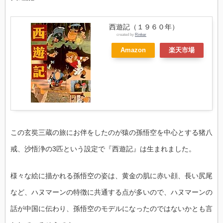
西遊記（１９６０年）
created by
Rinker
Amazon
楽天市場
この玄奘三蔵の旅にお伴をしたのが猿の孫悟空を中心とする猪八
戒、沙悟浄の3匹という設定で『西遊記』は生まれました。
様々な絵に描かれる孫悟空の姿は、黄金の肌に赤い顔、長い尻尾
など、ハヌマーンの特徴に共通する点が多いので、ハヌマーンの
話が中国に伝わり、孫悟空のモデルになったのではないかとも言