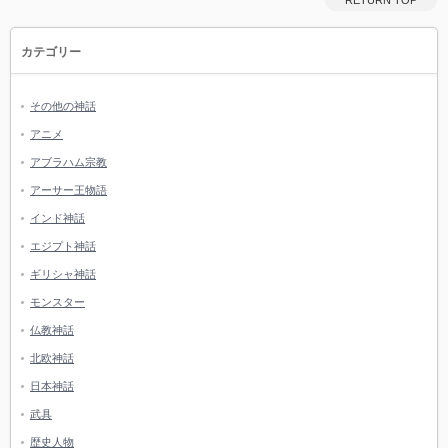
カテゴリー
その他の神話
アニメ
アブラハム宗教
アーサー王物語
インド神話
エジプト神話
ギリシャ神話
モンスター
仏教神話
北欧神話
日本神話
武具
歴史人物