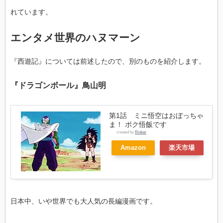
れています。
エンタメ世界のハヌマーン
『西遊記』については前述したので、別のものを紹介します。
『ドラゴンボール』鳥山明
第1話 ミニ悟空はおぼっちゃ
ま！ ボク悟飯です
created by
Rinker
Amazon
楽天市場
日本中、いや世界でも大人気の長編漫画です。