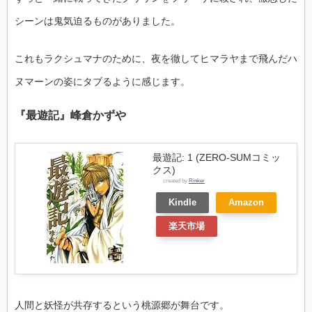
シーンは鬼気迫るものがありました。
これもラクシュマナのために、夜を徹してヒマラヤまで飛んだハ
ヌマーンの姿にタブるように感じます。
『最遊記』峰倉かずや
最遊記: 1 (ZERO-SUMコミッ
クス)
created by
Rinker
Kindle
Amazon
楽天市場
人間と妖怪が共存するという桃源郷が舞台です。