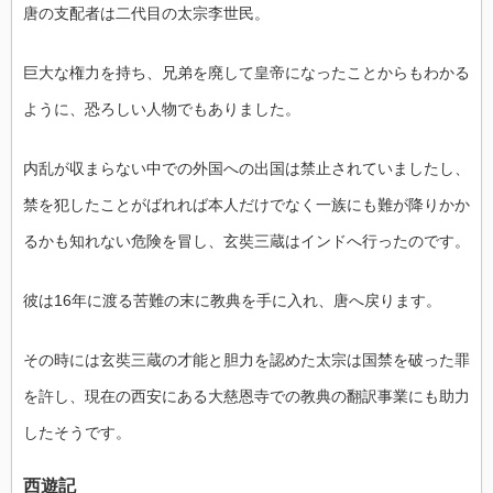
唐の支配者は二代目の太宗李世民。
巨大な権力を持ち、兄弟を廃して皇帝になったことからもわかる
ように、恐ろしい人物でもありました。
内乱が収まらない中での外国への出国は禁止されていましたし、
禁を犯したことがばれれば本人だけでなく一族にも難が降りかか
るかも知れない危険を冒し、玄奘三蔵はインドへ行ったのです。
彼は16年に渡る苦難の末に教典を手に入れ、唐へ戻ります。
その時には玄奘三蔵の才能と胆力を認めた太宗は国禁を破った罪
を許し、現在の西安にある大慈恩寺での教典の翻訳事業にも助力
したそうです。
西遊記