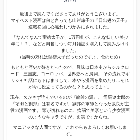
SIYA
最後まで読んでくださってありがとうございます。
マイベスト漫画は何と言っても山岸凉子の『日出処の天子』
連載初回に心臓わしづかみにされました。
「なんでなんで聖徳太子が、1万円札が、こんな妖しい美少
年に！？」などと興奮しつつ毎月雑誌を購入して読みふけり
ました。
（当時の万札は聖徳太子だったのですよ、念のため）
もともと歴史が好きだったので、興味は日本史からシルクロ
ード、三国志、ヨーロッパ、世界史へと展開。 その流れでギ
リシャ神話にもドはまりして、本やら漫画を集めたり…それ
が今に役立ってるのかな？と思ってます。
現在、欠かさず読んでいるのが『龍帥の翼』。 司馬遼太郎の
『項羽と劉邦』は有名ですが、劉邦の軍師となった張良が主
役の漫画です。 頭が切れるのに、病弱で美形という少女漫画
のようなキャラですが、史実ですからね。
マニアックな人間ですが、これからもよろしくお願いしま
す。