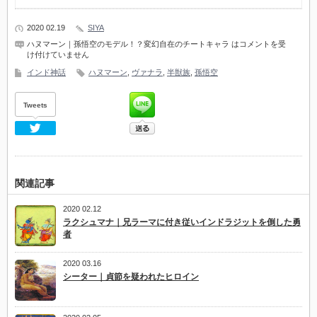
2020 02.19
SIYA
ハヌマーン｜孫悟空のモデル！？変幻自在のチートキャラ は
コメントを受
け付けていません
インド神話
ハヌマーン
,
ヴァナラ
,
半獣族
,
孫悟空
Tweets
Twitter
関連記事
2020 02.12
ラクシュマナ｜兄ラーマに付き従いインドラジットを倒した勇
者
2020 03.16
シーター｜貞節を疑われたヒロイン