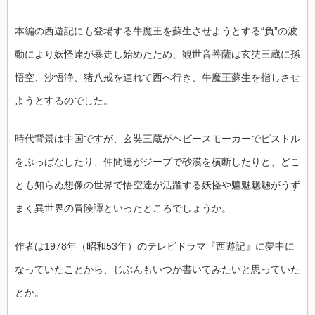
本編の西遊記にも登場する牛魔王を蘇生させようとする“負”の波
動により妖怪達が暴走し始めたため、観世音菩薩は玄奘三蔵に孫
悟空、沙悟浄、猪八戒を連れて西へ行き、牛魔王蘇生を指しさせ
ようとするのでした。
時代背景は中国ですが、玄奘三蔵がヘビースモーカーでピストル
をぶっぱなしたり、仲間達がジープで砂漠を横断したりと、どこ
とも知らぬ想像の世界で悟空達が活躍する妖怪や魑魅魍魎がうず
まく異世界の冒険譚といったところでしょうか。
作者は1978年（昭和53年）のテレビドラマ『西遊記』に夢中に
なっていたことから、じぶんもいつか書いてみたいと思っていた
とか。