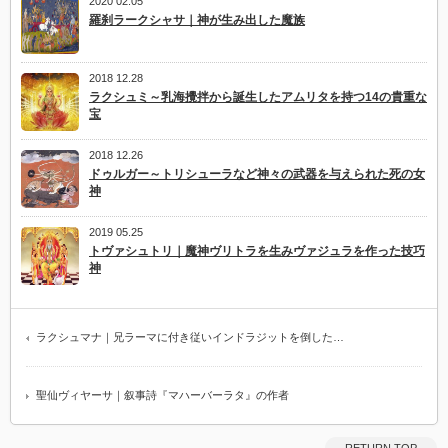
2020 02.05
羅刹ラークシャサ｜神が生み出した魔族
2018 12.28
ラクシュミ～乳海攪拌から誕生したアムリタを持つ14の貴重な
宝
2018 12.26
ドゥルガー～トリシューラなど神々の武器を与えられた死の女
神
2019 05.25
トヴァシュトリ｜魔神ヴリトラを生みヴァジュラを作った技巧
神
ラクシュマナ｜兄ラーマに付き従いインドラジットを倒した…
聖仙ヴィヤーサ｜叙事詩『マハーバーラタ』の作者
RETURN TOP