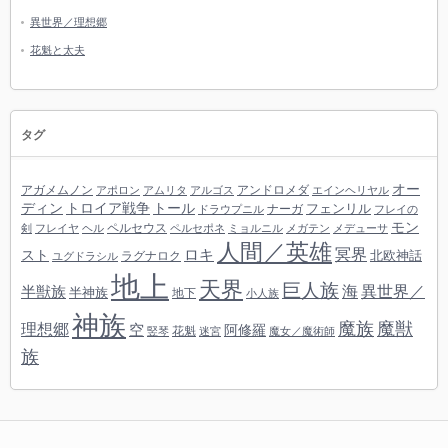
異世界／理想郷
花魁と太夫
タグ
オー
アガメムノン
アンドロメダ
アポロン
アムリタ
アルゴス
エインヘリヤル
ディン
トロイア戦争
トール
フェンリル
ナーガ
ドラウプニル
フレイの
モン
ペルセウス
剣
フレイヤ
ヘル
ペルセポネ
ミョルニル
メガテン
メデューサ
人間／英雄
冥界
スト
ロキ
北欧神話
ラグナロク
ユグドラシル
地上
天界
巨人族
海
異世界／
半獣族
半神族
地下
小人族
神族
魔族
魔獣
理想郷
空
阿修羅
花魁
竪琴
迷宮
魔女／魔術師
族