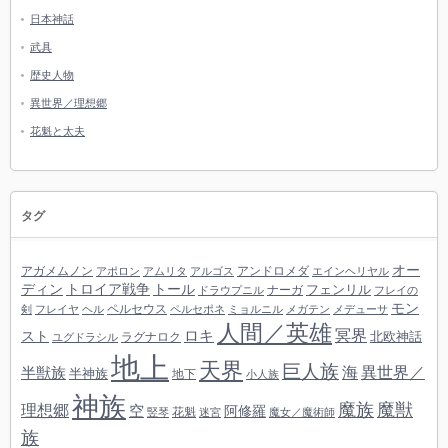
日本神話
武具
歴史人物
異世界／理想郷
花魁と太夫
タグ
オー
アガメムノン
アンドロメダ
アポロン
アムリタ
アルゴス
エインヘリヤル
ディン
トロイア戦争
トール
フェンリル
ナーガ
ドラウプニル
フレイの
モン
ペルセウス
剣
フレイヤ
ヘル
ペルセポネ
ミョルニル
メガテン
メデューサ
人間／英雄
冥界
スト
ロキ
北欧神話
ラグナロク
ユグドラシル
地上
天界
巨人族
海
異世界／
半獣族
半神族
地下
小人族
神族
魔族
魔獣
理想郷
空
阿修羅
花魁
竪琴
迷宮
魔女／魔術師
族