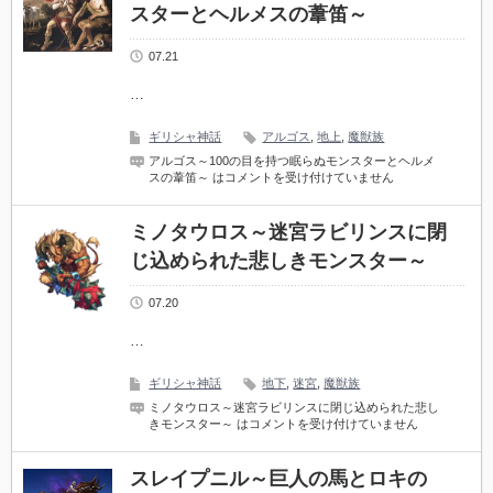
スターとヘルメスの葦笛～
07.21
…
ギリシャ神話
アルゴス
,
地上
,
魔獣族
アルゴス～100の目を持つ眠らぬモンスターとヘルメ
スの葦笛～ は
コメントを受け付けていません
ミノタウロス～迷宮ラビリンスに閉
じ込められた悲しきモンスター～
07.20
…
ギリシャ神話
地下
,
迷宮
,
魔獣族
ミノタウロス～迷宮ラビリンスに閉じ込められた悲し
きモンスター～ は
コメントを受け付けていません
スレイプニル～巨人の馬とロキの