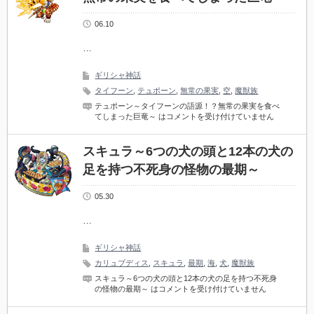
06.10
…
ギリシャ神話
タイフーン
,
テュポーン
,
無常の果実
,
空
,
魔獣族
テュポーン～タイフーンの語源！？無常の果実を食べ
てしまった巨竜～ は
コメントを受け付けていません
スキュラ～6つの犬の頭と12本の犬の
足を持つ不死身の怪物の最期～
05.30
…
ギリシャ神話
カリュブディス
,
スキュラ
,
最期
,
海
,
犬
,
魔獣族
スキュラ～6つの犬の頭と12本の犬の足を持つ不死身
の怪物の最期～ は
コメントを受け付けていません