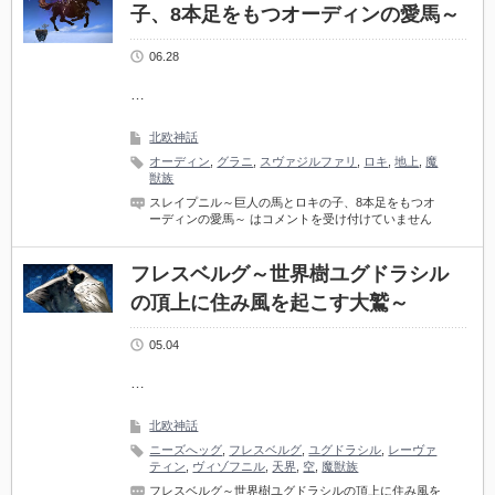
子、8本足をもつオーディンの愛馬～
06.28
…
北欧神話
オーディン
,
グラニ
,
スヴァジルファリ
,
ロキ
,
地上
,
魔
獣族
スレイプニル～巨人の馬とロキの子、8本足をもつオ
ーディンの愛馬～ は
コメントを受け付けていません
フレスベルグ～世界樹ユグドラシル
の頂上に住み風を起こす大鷲～
05.04
…
北欧神話
ニーズへッグ
,
フレスベルグ
,
ユグドラシル
,
レーヴァ
ティン
,
ヴィゾフニル
,
天界
,
空
,
魔獣族
フレスベルグ～世界樹ユグドラシルの頂上に住み風を