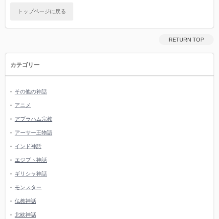
トップページに戻る
RETURN TOP
カテゴリー
その他の神話
アニメ
アブラハム宗教
アーサー王物語
インド神話
エジプト神話
ギリシャ神話
モンスター
仏教神話
北欧神話