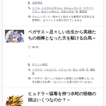
北欧神話
トール
,
ミズガルズオルム
,
ヨルムンガンド
,
リヴァイ
アサン
,
始まりと終わり
,
完全な存在
,
海
,
魔獣族
ヨルムンガンド～終わりと始まりを象徴する完全なる
世界蛇～ は
コメントを受け付けていません
ペガサス～忌々しい出生から英雄た
ちの相棒となった天を駆ける白馬～
08.20
…
ギリシャ神話
ペガサス
,
ペルセウス
,
メデューサ
,
地上
,
白馬
,
空
,
魔獣
族
ペガサス～忌々しい出生から英雄たちの相棒となった
天を駆ける白馬～ は
コメントを受け付けていません
ヒュドラ～猛毒を持つ水蛇の怪物の
頭はいくつなのか？～