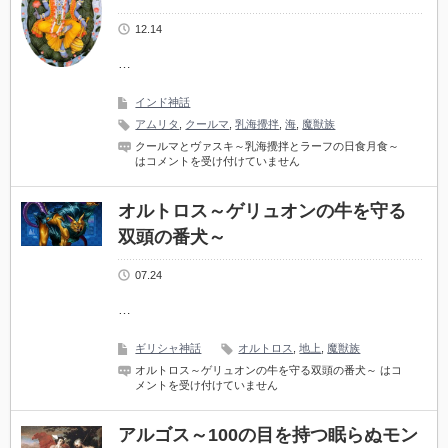
12.14
…
インド神話
アムリタ
,
クールマ
,
乳海攪拌
,
海
,
魔獣族
クールマとヴァスキ～乳海攪拌とラーフの日食月食～
は
コメントを受け付けていません
オルトロス～ゲリュオンの牛を守る
双頭の番犬～
07.24
…
ギリシャ神話
オルトロス
,
地上
,
魔獣族
オルトロス～ゲリュオンの牛を守る双頭の番犬～ は
コ
メントを受け付けていません
アルゴス～100の目を持つ眠らぬモン