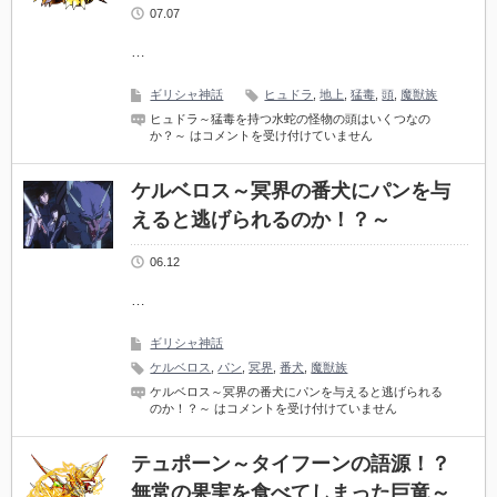
07.07
…
ギリシャ神話
ヒュドラ
,
地上
,
猛毒
,
頭
,
魔獣族
ヒュドラ～猛毒を持つ水蛇の怪物の頭はいくつなの
か？～ は
コメントを受け付けていません
ケルベロス～冥界の番犬にパンを与
えると逃げられるのか！？～
06.12
…
ギリシャ神話
ケルベロス
,
パン
,
冥界
,
番犬
,
魔獣族
ケルベロス～冥界の番犬にパンを与えると逃げられる
のか！？～ は
コメントを受け付けていません
テュポーン～タイフーンの語源！？
無常の果実を食べてしまった巨竜～