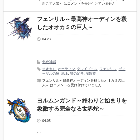
起こす大鷲～ は
コメントを受け付けていません
フェンリル～最高神オーディンを殺
したオオカミの巨人～
04.23
…
北欧神話
オオカミ
,
オーディン
,
グレイプニル
,
フェンリル
,
ヴィ
ーザルの靴
,
地上
,
猫の足音
,
魔獣族
フェンリル～最高神オーディンを殺したオオカミの巨
人～ は
コメントを受け付けていません
ヨルムンガンド～終わりと始まりを
象徴する完全なる世界蛇～
04.05
…