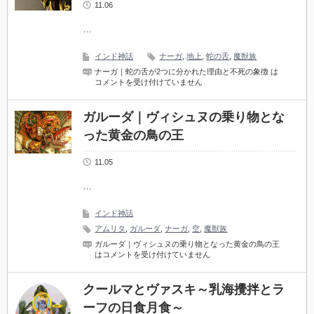
11.06
…
インド神話
ナーガ
,
地上
,
蛇の舌
,
魔獣族
ナーガ｜蛇の舌が2つに分かれた理由と不死の象徴 は
コメントを受け付けていません
ガルーダ｜ヴィシュヌの乗り物とな
った黄金の鳥の王
11.05
…
インド神話
アムリタ
,
ガルーダ
,
ナーガ
,
空
,
魔獣族
ガルーダ｜ヴィシュヌの乗り物となった黄金の鳥の王
は
コメントを受け付けていません
クールマとヴァスキ～乳海攪拌とラ
ーフの日食月食～