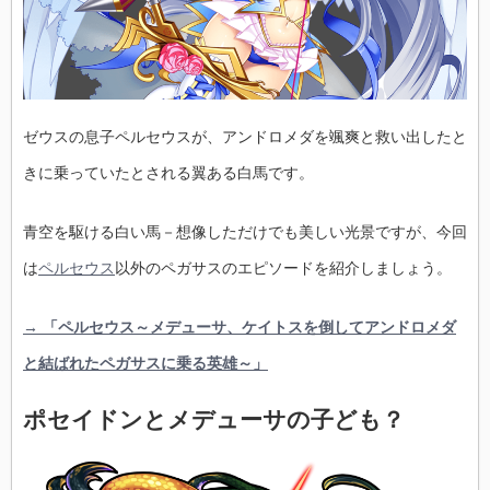
ゼウスの息子ペルセウスが、アンドロメダを颯爽と救い出したと
きに乗っていたとされる翼ある白馬です。
青空を駆ける白い馬－想像しただけでも美しい光景ですが、今回
は
ペルセウス
以外のペガサスのエピソードを紹介しましょう。
→ 「ペルセウス～メデューサ、ケイトスを倒してアンドロメダ
と結ばれたペガサスに乗る英雄～」
ポセイドンとメデューサの子ども？