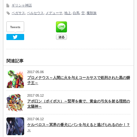
ギリシャ神話
ペガサス
,
ペルセウス
,
メデューサ
,
地上
,
白馬
,
空
,
魔獣族
Tweets
Twitter
関連記事
2017 05.06
プロメテウス～人間に火を与えコーカサスで処刑された黒の獅
子王～
2017 05.12
アポ口ン（ポイボス）～竪琴を奏で、黄金の弓矢を射る理想の
太陽神～
2017 06.12
ケルベロス～冥界の番犬にパンを与えると逃げられるのか！？
～