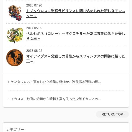
2018 07.20
ミノタウロス～迷宮ラビリンスに閉じ込められた悲しきモンス
ター～
2017 05.05
ペルセポネ（コレー）～ザクロを食べた為に冥界に落ちた美し
き女王～
2017 08.22
オイディプス～父殺しの苦悩からスフィンクスの問答に勝った
王～
ケンタウロス～実在した？粗暴な怪物か、誇り高き狩猟の種…
イカロス～歓喜の絶頂から暗転！翼を失った少年イカロスの…
RETURN TOP
カテゴリー