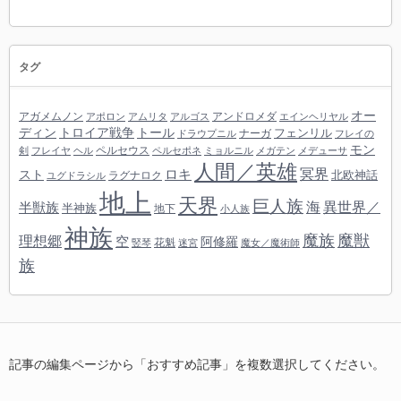
タグ
オー
アガメムノン
アンドロメダ
アポロン
アムリタ
アルゴス
エインヘリヤル
ディン
トロイア戦争
トール
フェンリル
ナーガ
ドラウプニル
フレイの
モン
ペルセウス
剣
フレイヤ
ヘル
ペルセポネ
ミョルニル
メガテン
メデューサ
人間／英雄
冥界
スト
ロキ
北欧神話
ラグナロク
ユグドラシル
地上
天界
巨人族
海
異世界／
半獣族
半神族
地下
小人族
神族
魔族
魔獣
理想郷
空
阿修羅
花魁
竪琴
迷宮
魔女／魔術師
族
記事の編集ページから「おすすめ記事」を複数選択してください。