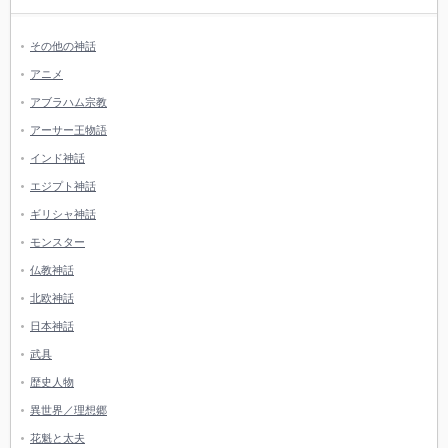
その他の神話
アニメ
アブラハム宗教
アーサー王物語
インド神話
エジプト神話
ギリシャ神話
モンスター
仏教神話
北欧神話
日本神話
武具
歴史人物
異世界／理想郷
花魁と太夫