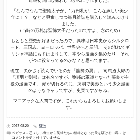
連載初回に心臓わしづかみにされました。
「なんでなんで聖徳太子が、1万円札が、こんな妖しい美少
年に！？」などと興奮しつつ毎月雑誌を購入して読みふけり
ました。
（当時の万札は聖徳太子だったのですよ、念のため）
もともと歴史が好きだったので、興味は日本史からシルクロ
ード、三国志、ヨーロッパ、世界史へと展開。 その流れでギ
リシャ神話にもドはまりして、本やら漫画を集めたり…それ
が今に役立ってるのかな？と思ってます。
現在、欠かさず読んでいるのが『龍帥の翼』。 司馬遼太郎の
『項羽と劉邦』は有名ですが、劉邦の軍師となった張良が主
役の漫画です。 頭が切れるのに、病弱で美形という少女漫画
のようなキャラですが、史実ですからね。
マニアックな人間ですが、これからもよろしくお願いしま
す。
2017 08.20
SIYA
ペガサス～忌々しい出生から英雄たちの相棒となった天を駆ける白馬～ は
コメントを受け付けていません