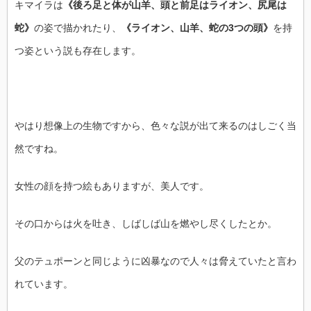
キマイラは
《後ろ足と体が山羊、頭と前足はライオン、尻尾は
蛇》
の姿で描かれたり、
《ライオン、山羊、蛇の3つの頭》
を持
つ姿という説も存在します。
やはり想像上の生物ですから、色々な説が出て来るのはしごく当
然ですね。
女性の顔を持つ絵もありますが、美人です。
その口からは火を吐き、しばしば山を燃やし尽くしたとか。
父のテュポーンと同じように凶暴なので人々は脅えていたと言わ
れています。