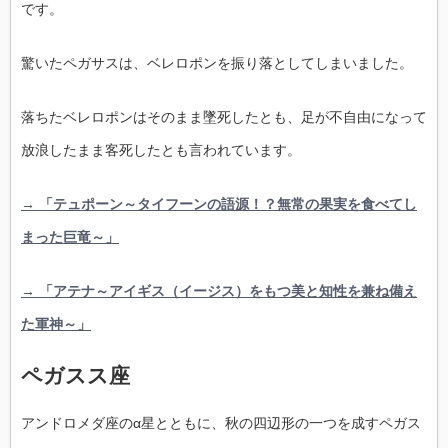
です。
驚いたペガサスは、ベレロポンを振り落としてしまいました。
落ちたベレロポンはそのまま墜死したとも、足が不自由になって
放浪したまま客死したとも言われています。
→ 「テュポーン～タイフーンの語源！？無常の果実を食べてし
まった巨竜～」
→ 「アテナ～アイギス（イージス）をもつ美と知性を兼ね備え
た軍神～」
ペガスス座
アンドロメダ座のα星とともに、秋の四辺形の一つを成すペガス