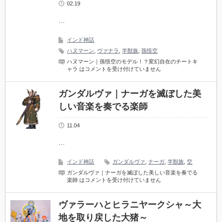
02.19
…
インド神話
ハヌマーン
,
ヴァナラ
,
半獣族
,
孫悟空
ハヌマーン｜孫悟空のモデル！？変幻自在のチートキ
ャラ は
コメントを受け付けていません
ガンダルヴァ｜ナーガを滅ぼした美
しい音楽を奏でる楽師
11.04
…
インド神話
ガンダルヴァ
,
ナーガ
,
半獣族
,
空
ガンダルヴァ｜ナーガを滅ぼした美しい音楽を奏でる
楽師 は
コメントを受け付けていません
ヴァラーハとヒラニヤークシャ～大
地を取り戻した大猪～