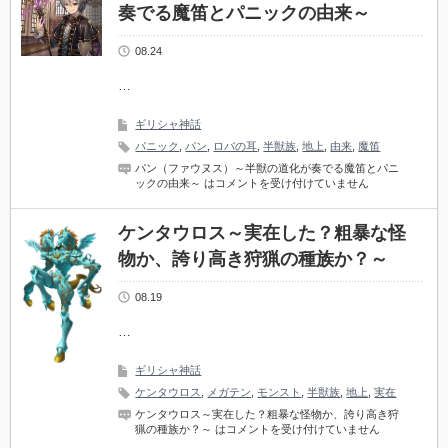
奏でる魔笛とパニックの由来～
08.24
…
ギリシャ神話
パニック
,
パン
,
ロバの耳
,
半獣族
,
地上
,
由来
,
魔笛
パン（ファウヌス）～半獣の道化が奏でる魔笛とパニ
ックの由来～ は
コメントを受け付けていません
ケンタウロス～実在した？粗暴な怪
物か、誇り高き狩猟の種族か？～
08.19
…
ギリシャ神話
ケンタウロス
,
メガテン
,
モンスト
,
半獣族
,
地上
,
実在
ケンタウロス～実在した？粗暴な怪物か、誇り高き狩
猟の種族か？～ は
コメントを受け付けていません