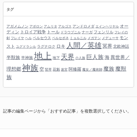
タグ
オー
アガメムノン
アンドロメダ
アポロン
アムリタ
アルゴス
エインヘリヤル
ディン
トロイア戦争
トール
フェンリル
ナーガ
ドラウプニル
フレイの
モン
ペルセウス
剣
フレイヤ
ヘル
ペルセポネ
ミョルニル
メガテン
メデューサ
人間／英雄
冥界
スト
ロキ
北欧神話
ラグナロク
ユグドラシル
地上
天界
巨人族
海
異世界／
半獣族
半神族
地下
小人族
神族
魔族
魔獣
理想郷
空
阿修羅
花魁
竪琴
迷宮
魔女／魔術師
族
記事の編集ページから「おすすめ記事」を複数選択してください。