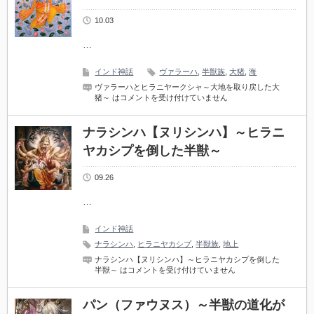
10.03
…
インド神話
ヴァラーハ
,
半獣族
,
大猪
,
海
ヴァラーハとヒラニヤークシャ～大地を取り戻した大
猪～ は
コメントを受け付けていません
ナラシンハ【ヌリシンハ】～ヒラニ
ヤカシプを倒した半獣～
09.26
…
インド神話
ナラシンハ
,
ヒラニヤカシプ
,
半獣族
,
地上
ナラシンハ【ヌリシンハ】～ヒラニヤカシプを倒した
半獣～ は
コメントを受け付けていません
パン（ファウヌス）～半獣の道化が