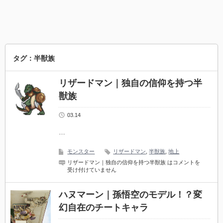
タグ：半獣族
リザードマン｜独自の信仰を持つ半
獣族
03.14
…
モンスター
リザードマン
,
半獣族
,
地上
リザードマン｜独自の信仰を持つ半獣族 は
コメントを
受け付けていません
ハヌマーン｜孫悟空のモデル！？変
幻自在のチートキャラ