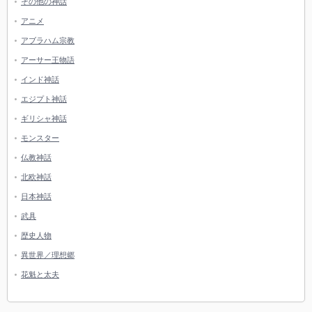
その他の神話
アニメ
アブラハム宗教
アーサー王物語
インド神話
エジプト神話
ギリシャ神話
モンスター
仏教神話
北欧神話
日本神話
武具
歴史人物
異世界／理想郷
花魁と太夫