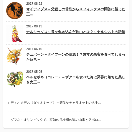
2017 08.22
オイディプス～父殺しの苦悩からスフィンクスの問答に勝った
王～
2017 08.13
ナルキッソス～泉を覗き込んだ理由とは？～ナルシストの語源
2017 06.10
テュポーン～タイフーンの語源！？無常の果実を食べてしまっ
た巨竜～
2017 05.05
ペルセポネ（コレー）～ザクロを食べた為に冥界に落ちた美し
き女王～
ディオメデス（ダイオミード）～勇猛なチャリオットの名手…
ダフネ～オリンピックでご存知の月桂樹の冠の由来とアポロ…