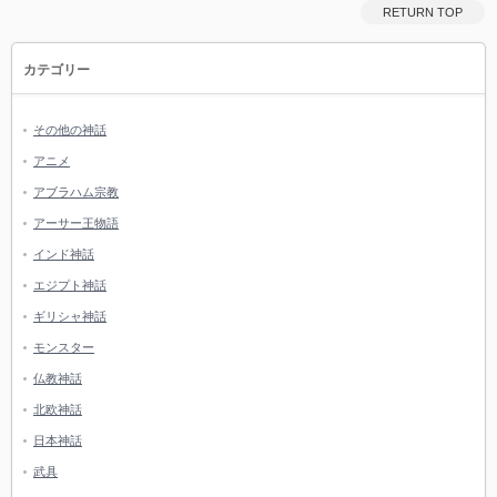
RETURN TOP
カテゴリー
その他の神話
アニメ
アブラハム宗教
アーサー王物語
インド神話
エジプト神話
ギリシャ神話
モンスター
仏教神話
北欧神話
日本神話
武具