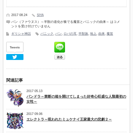
2017 08.24
SIYA
パン（ファウヌス）～半獣の道化が奏でる魔笛とパニックの由来～ は
コメ
ントを受け付けていません
ギリシャ神話
パニック
,
パン
,
ロバの耳
,
半獣族
,
地上
,
由来
,
魔笛
Tweets
Twitter
関連記事
2017 05.13
パンドラ～禁断の箱を開けてしまった好奇心旺盛な人類最初の
女性～
2017 09.06
エレクトラ～呪われたミュケナイ王家最大の悲劇２～