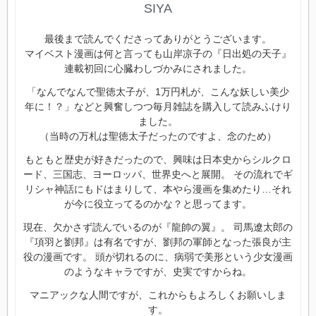
SIYA
最後まで読んでくださってありがとうございます。
マイベスト漫画は何と言っても山岸凉子の『日出処の天子』
連載初回に心臓わしづかみにされました。
「なんでなんで聖徳太子が、1万円札が、こんな妖しい美少
年に！？」などと興奮しつつ毎月雑誌を購入して読みふけり
ました。
（当時の万札は聖徳太子だったのですよ、念のため）
もともと歴史が好きだったので、興味は日本史からシルクロ
ード、三国志、ヨーロッパ、世界史へと展開。 その流れでギ
リシャ神話にもドはまりして、本やら漫画を集めたり…それ
が今に役立ってるのかな？と思ってます。
現在、欠かさず読んでいるのが『龍帥の翼』。 司馬遼太郎の
『項羽と劉邦』は有名ですが、劉邦の軍師となった張良が主
役の漫画です。 頭が切れるのに、病弱で美形という少女漫画
のようなキャラですが、史実ですからね。
マニアックな人間ですが、これからもよろしくお願いしま
す。