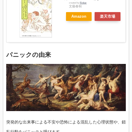
created by
Rinker
文藝春秋
Amazon
楽天市場
パニックの由来
突発的な出来事による不安や恐怖による混乱した心理状態や、錯
乱行動をパニックと呼びます。