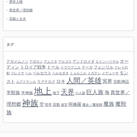
歴史人物
異世界／理想郷
花魁と太夫
タグ
オー
アガメムノン
アンドロメダ
アポロン
アムリタ
アルゴス
エインヘリヤル
ディン
トロイア戦争
トール
フェンリル
ナーガ
ドラウプニル
フレイの
モン
ペルセウス
剣
フレイヤ
ヘル
ペルセポネ
ミョルニル
メガテン
メデューサ
人間／英雄
冥界
スト
ロキ
北欧神話
ラグナロク
ユグドラシル
地上
天界
巨人族
海
異世界／
半獣族
半神族
地下
小人族
神族
魔族
魔獣
理想郷
空
阿修羅
花魁
竪琴
迷宮
魔女／魔術師
族