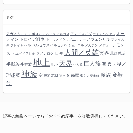
タグ
オー
アガメムノン
アンドロメダ
アポロン
アムリタ
アルゴス
エインヘリヤル
ディン
トロイア戦争
トール
フェンリル
ナーガ
ドラウプニル
フレイの
モン
ペルセウス
剣
フレイヤ
ヘル
ペルセポネ
ミョルニル
メガテン
メデューサ
人間／英雄
冥界
スト
ロキ
北欧神話
ラグナロク
ユグドラシル
地上
天界
巨人族
海
異世界／
半獣族
半神族
地下
小人族
神族
魔族
魔獣
理想郷
空
阿修羅
花魁
竪琴
迷宮
魔女／魔術師
族
記事の編集ページから「おすすめ記事」を複数選択してください。