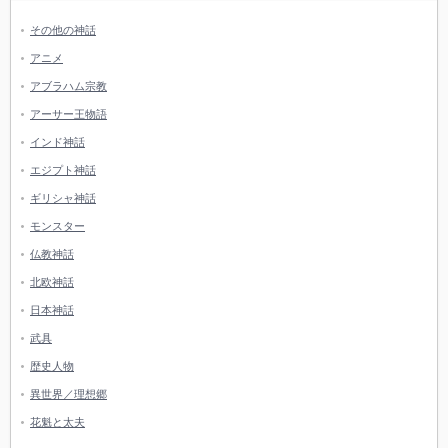
その他の神話
アニメ
アブラハム宗教
アーサー王物語
インド神話
エジプト神話
ギリシャ神話
モンスター
仏教神話
北欧神話
日本神話
武具
歴史人物
異世界／理想郷
花魁と太夫