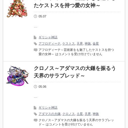
たケストスを持つ愛の女神～
05.07
…
ギリシャ神話
アフロディーテ
,
ケストス
,
天界
,
神族
,
金星
アフロディーテ～芸術家をも魅了したケストスを持つ
愛の女神～ は
コメントを受け付けていません
クロノス～アダマスの大鎌を振るう
天界のサラブレッド～
05.06
…
ギリシャ神話
アダマスの大鎌
,
クロノス
,
土星
,
天界
,
神族
クロノス～アダマスの大鎌を振るう天界のサラブレッ
ド～ は
コメントを受け付けていません