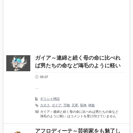
ガイア～連綿と続く母の命に比べれ
ば男たちの命など鴻毛のように軽い
05.07
…
ギリシャ神話
カオス
,
ガイア
,
万物
,
天界
,
母神
,
神族
ガイア～連綿と続く母の命に比べれば男たちの命など
鴻毛のように軽い は
コメントを受け付けていません
アフロディーテ～芸術家をも魅了し