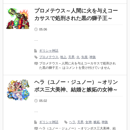
プロメテウス～人間に火を与えコー
カサスで処刑された黒の獅子王～
05.06
…
ギリシャ神話
プロメテウス
,
地上
,
天界
,
火
,
矢座
,
神族
プロメテウス～人間に火を与えコーカサスで処刑され
た黒の獅子王～ は
コメントを受け付けていません
ヘラ（ユノー・ジュノー）～オリン
ポス三大美神、結婚と嫉妬の女神～
05.02
…
ギリシャ神話
ヘラ
,
天界
,
女神
,
嫉妬
,
神族
ヘラ（ユノー・ジュノー）～オリンポス三大美神、結