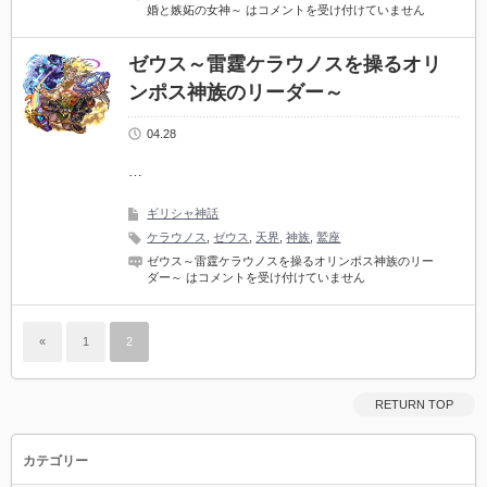
婚と嫉妬の女神～ は
コメントを受け付けていません
ゼウス～雷霆ケラウノスを操るオリ
ンポス神族のリーダー～
04.28
…
ギリシャ神話
ケラウノス
,
ゼウス
,
天界
,
神族
,
鷲座
ゼウス～雷霆ケラウノスを操るオリンポス神族のリー
ダー～ は
コメントを受け付けていません
«
1
2
RETURN TOP
カテゴリー