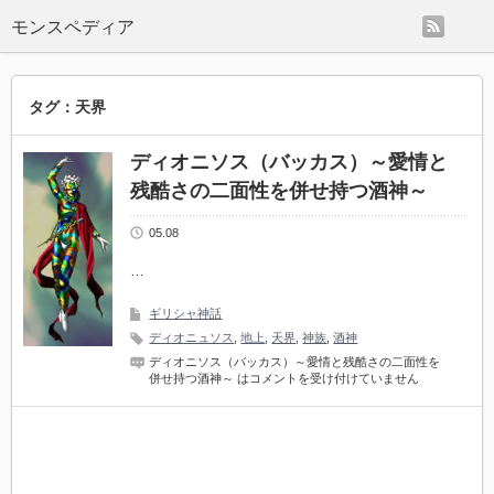
rss
モンスペディア
タグ：天界
ディオニソス（バッカス）～愛情と
残酷さの二面性を併せ持つ酒神～
05.08
…
ギリシャ神話
ディオニュソス
,
地上
,
天界
,
神族
,
酒神
ディオニソス（バッカス）～愛情と残酷さの二面性を
併せ持つ酒神～ は
コメントを受け付けていません