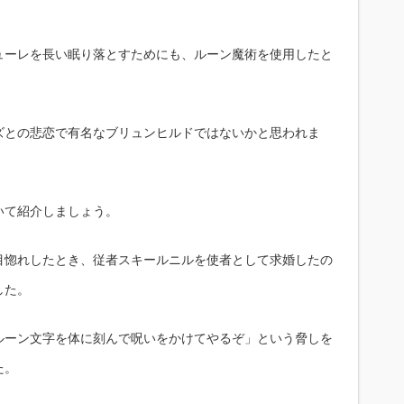
。
ューレを長い眠り落とすためにも、ルーン魔術を使用したと
ズとの悲恋で有名なブリュンヒルドではないかと思われま
いて紹介しましょう。
目惚れしたとき、従者スキールニルを使者として求婚したの
した。
ルーン文字を体に刻んで呪いをかけてやるぞ」という脅しを
た。