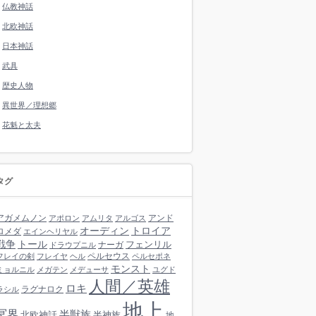
仏教神話
北欧神話
日本神話
武具
歴史人物
異世界／理想郷
花魁と太夫
タグ
アガメムノン
アンド
アポロン
アムリタ
アルゴス
オーディン
トロイア
ロメダ
エインヘリヤル
戦争
トール
フェンリル
ナーガ
ドラウプニル
ペルセウス
フレイの剣
フレイヤ
ヘル
ペルセポネ
モンスト
ミョルニル
メガテン
メデューサ
ユグド
人間／英雄
ロキ
ラグナロク
ラシル
地上
冥界
半獣族
北欧神話
半神族
地