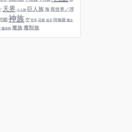
天界
巨人族
海
異世界／理
下
小人族
神族
想郷
空
阿修羅
花魁
竪琴
迷宮
魔女
魔族
魔獣族
／魔術師