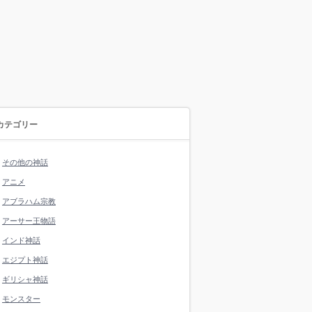
カテゴリー
その他の神話
アニメ
アブラハム宗教
アーサー王物語
インド神話
エジプト神話
ギリシャ神話
モンスター