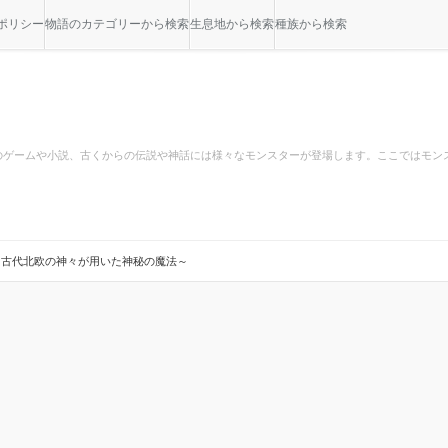
ポリシー
物語のカテゴリーから検索
生息地から検索
種族から検索
のゲームや小説、古くからの伝説や神話には様々なモンスターが登場します。ここではモン
～古代北欧の神々が用いた神秘の魔法～