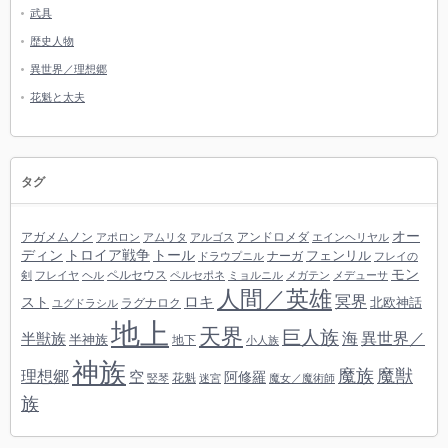
武具
歴史人物
異世界／理想郷
花魁と太夫
タグ
オー
アガメムノン
アンドロメダ
アポロン
アムリタ
アルゴス
エインヘリヤル
ディン
トロイア戦争
トール
フェンリル
ナーガ
ドラウプニル
フレイの
モン
ペルセウス
剣
フレイヤ
ヘル
ペルセポネ
ミョルニル
メガテン
メデューサ
人間／英雄
冥界
スト
ロキ
北欧神話
ラグナロク
ユグドラシル
地上
天界
巨人族
海
異世界／
半獣族
半神族
地下
小人族
神族
魔族
魔獣
理想郷
空
阿修羅
花魁
竪琴
迷宮
魔女／魔術師
族