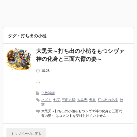
タグ：打ち出の小槌
大黒天～打ち出の小槌をもつシヴァ
神の化身と三面六臂の姿～
10.28
…
仏教神話
ネズミ
,
七宝
,
三面六臂
,
大黒天
,
天界
,
打ち出の小槌
,
神
族
大黒天～打ち出の小槌をもつシヴァ神の化身と三面六
臂の姿～ は
コメントを受け付けていません
トップページに戻る