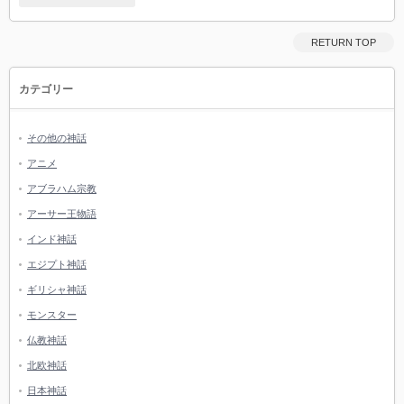
RETURN TOP
カテゴリー
その他の神話
アニメ
アブラハム宗教
アーサー王物語
インド神話
エジプト神話
ギリシャ神話
モンスター
仏教神話
北欧神話
日本神話