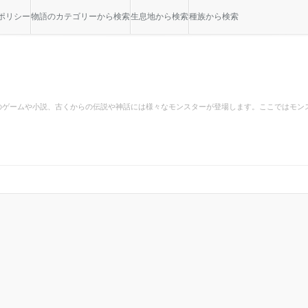
ポリシー
物語のカテゴリーから検索
生息地から検索
種族から検索
のゲームや小説、古くからの伝説や神話には様々なモンスターが登場します。ここではモン