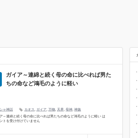
ガイア～連綿と続く母の命に比べれば男た
ちの命など鴻毛のように軽い
シャ神話
カオス
,
ガイア
,
万物
,
天界
,
母神
,
神族
ア～連綿と続く母の命に比べれば男たちの命など鴻毛のように軽い は
ントを受け付けていません