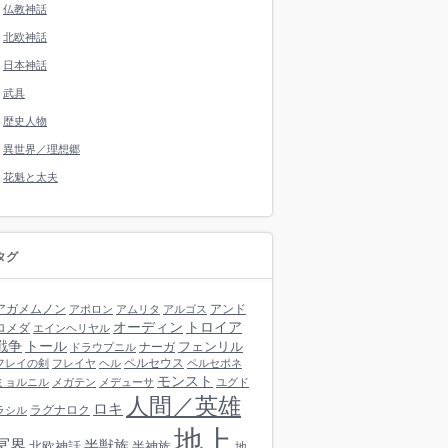
仏教神話
北欧神話
日本神話
武具
歴史人物
異世界／理想郷
花魁と太夫
タグ
アガメムノン
アンド
アポロン
アムリタ
アルゴス
オーディン
トロイア
ロメダ
エインヘリヤル
戦争
トール
フェンリル
ナーガ
ドラウプニル
ペルセウス
フレイの剣
フレイヤ
ヘル
ペルセポネ
モンスト
ミョルニル
メガテン
メデューサ
ユグド
人間／英雄
ロキ
ラグナロク
ラシル
地上
冥界
半獣族
北欧神話
半神族
地