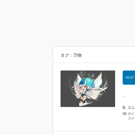
タグ：万物
05.07
…
ギリ
ガイ
コメ