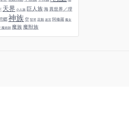
天界
巨人族
海
異世界／理
下
小人族
神族
想郷
空
阿修羅
花魁
竪琴
迷宮
魔女
魔族
魔獣族
／魔術師