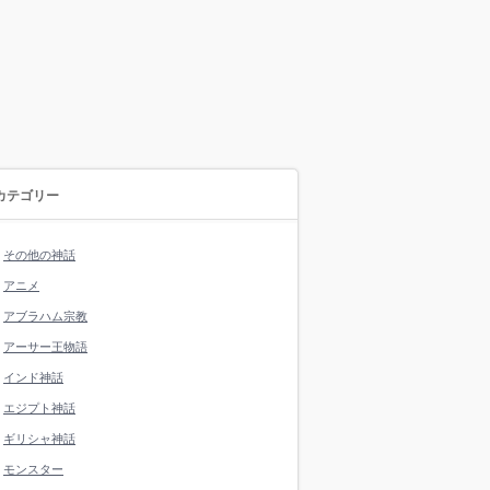
カテゴリー
その他の神話
アニメ
アブラハム宗教
アーサー王物語
インド神話
エジプト神話
ギリシャ神話
モンスター