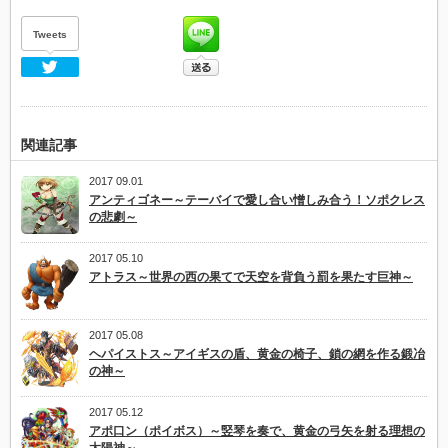
Tweets
Twitter
関連記事
2017 09.01
アンティゴネー～テーバイで愛し合い憎しみ合う！ソポクレス
の悲劇～
2017 05.10
アトラス～世界の西の果てで天空を背負う罰を果たす巨神～
2017 05.08
ヘパイストス～アイギスの盾、黄金の椅子、鎖の網を作る鍛冶
の神～
2017 05.12
アポ口ン（ポイボス）～竪琴を奏で、黄金の弓矢を射る理想の
太陽神～