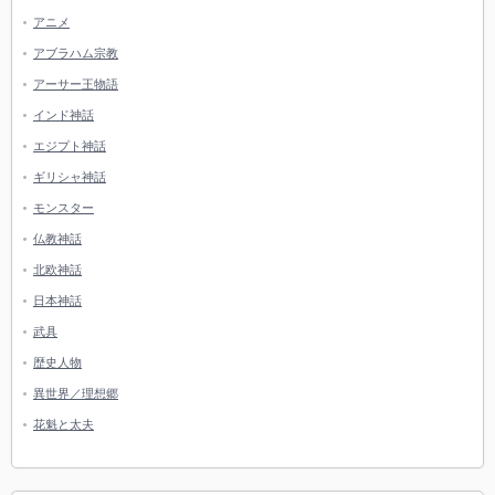
アニメ
アブラハム宗教
アーサー王物語
インド神話
エジプト神話
ギリシャ神話
モンスター
仏教神話
北欧神話
日本神話
武具
歴史人物
異世界／理想郷
花魁と太夫