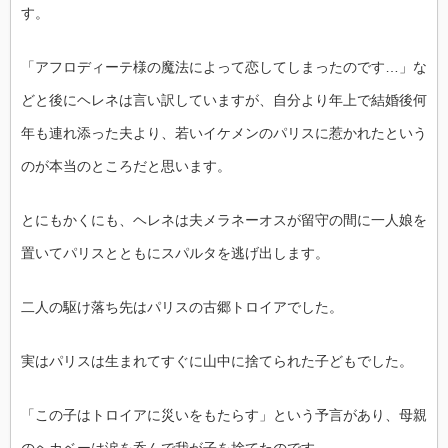
す。
「アフロディーテ様の魔法によって恋してしまったのです…」な
どと後にヘレネは言い訳していますが、自分より年上で結婚後何
年も連れ添った夫より、若いイケメンのパリスに惹かれたという
のが本当のところだと思います。
とにもかくにも、ヘレネは夫メラネーオスが留守の間に一人娘を
置いてパリスとともにスパルタを逃げ出します。
二人の駆け落ち先はパリスの古郷トロイアでした。
実はパリスは生まれてすぐに山中に捨てられた子どもでした。
「この子はトロイアに災いをもたらす」という予言があり、母親
のヘカベーは涙を呑んで我が子を捨てたのです。