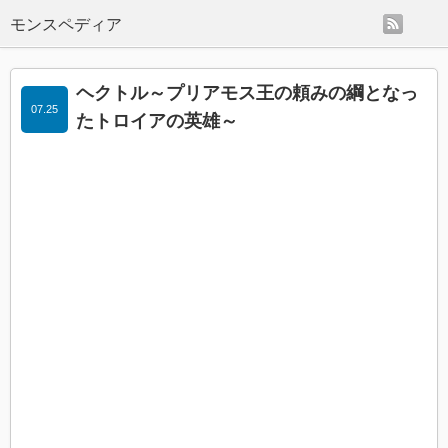
rss
モンスペディア
ヘクトル～プリアモス王の頼みの綱となっ
07.25
たトロイアの英雄～