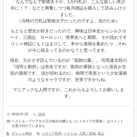
「なんでなんで聖徳太子が、1万円札が、こんな妖しい美少
年に！？」などと興奮しつつ毎月雑誌を購入して読みふけり
ました。
（当時の万札は聖徳太子だったのですよ、念のため）
もともと歴史が好きだったので、興味は日本史からシルクロ
ード、三国志、ヨーロッパ、世界史へと展開。 その流れでギ
リシャ神話にもドはまりして、本やら漫画を集めたり…それ
が今に役立ってるのかな？と思ってます。
現在、欠かさず読んでいるのが『龍帥の翼』。 司馬遼太郎の
『項羽と劉邦』は有名ですが、劉邦の軍師となった張良が主
役の漫画です。 頭が切れるのに、病弱で美形という少女漫画
のようなキャラですが、史実ですからね。
マニアックな人間ですが、これからもよろしくお願いしま
す。
2018 07.25
SIYA
ヘクトル～プリアモス王の頼みの綱となったトロイアの英雄～ は
コメント
を受け付けていません
ギリシャ神話
トロイア戦争
,
ヘクトル
,
人間／英雄
,
地上