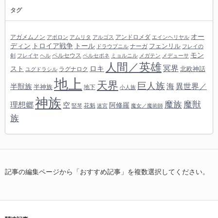
タグ
オー
アガメムノン
アンドロメダ
アポロン
アムリタ
アルゴス
エインヘリヤル
ディン
トロイア戦争
トール
フェンリル
ナーガ
ドラウプニル
フレイの
モン
ペルセウス
剣
フレイヤ
ヘル
ペルセポネ
ミョルニル
メガテン
メデューサ
人間／英雄
冥界
スト
ロキ
北欧神話
ラグナロク
ユグドラシル
地上
天界
巨人族
海
異世界／
半獣族
半神族
地下
小人族
神族
魔族
魔獣
理想郷
空
阿修羅
花魁
竪琴
迷宮
魔女／魔術師
族
記事の編集ページから「おすすめ記事」を複数選択してください。