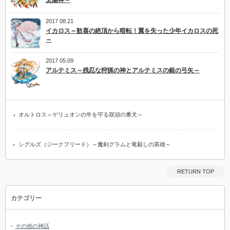
2017 08.21
イカロス～歓喜の絶頂から暗転！翼を失った少年イカロスの死
～
2017 05.09
アルテミス～残忍な狩猟の神とアルテミスの銀の弓矢～
オルトロス～ゲリュオンの牛を守る双頭の番犬～
シグルズ（ジークフリード）～魔剣グラムと竜殺しの英雄～
RETURN TOP
カテゴリー
その他の神話