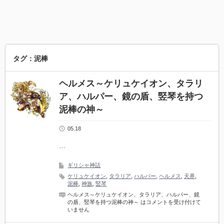
タグ：泥棒
ヘルメス～ケリュケイオン、タラリ
ア、ハルパー、鏡の盾、竪琴を持つ
泥棒の神～
05.18
…
ギリシャ神話
ケリュケイオン
,
タラリア
,
ハルパー
,
ヘルメス
,
天界
,
泥棒
,
神族
,
竪琴
ヘルメス～ケリュケイオン、タラリア、ハルパー、鏡
の盾、竪琴を持つ泥棒の神～ は
コメントを受け付けて
いません