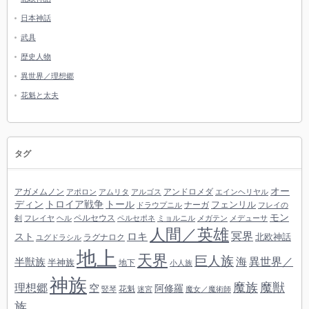
日本神話
武具
歴史人物
異世界／理想郷
花魁と太夫
タグ
オー
アガメムノン
アンドロメダ
アポロン
アムリタ
アルゴス
エインヘリヤル
ディン
トロイア戦争
トール
フェンリル
ナーガ
ドラウプニル
フレイの
モン
ペルセウス
剣
フレイヤ
ヘル
ペルセポネ
ミョルニル
メガテン
メデューサ
人間／英雄
冥界
スト
ロキ
北欧神話
ラグナロク
ユグドラシル
地上
天界
巨人族
海
異世界／
半獣族
半神族
地下
小人族
神族
魔族
魔獣
理想郷
空
阿修羅
花魁
竪琴
迷宮
魔女／魔術師
族