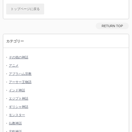
トップページに戻る
RETURN TOP
カテゴリー
その他の神話
アニメ
アブラハム宗教
アーサー王物語
インド神話
エジプト神話
ギリシャ神話
モンスター
仏教神話
北欧神話