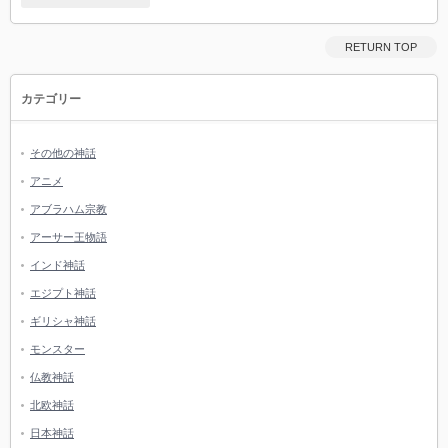
RETURN TOP
カテゴリー
その他の神話
アニメ
アブラハム宗教
アーサー王物語
インド神話
エジプト神話
ギリシャ神話
モンスター
仏教神話
北欧神話
日本神話