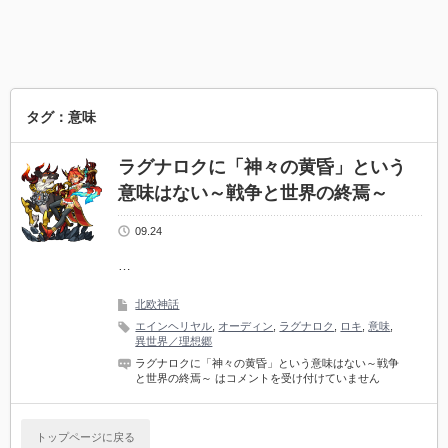
タグ：意味
ラグナロクに「神々の黄昏」という
意味はない～戦争と世界の終焉～
09.24
…
北欧神話
エインヘリヤル
,
オーディン
,
ラグナロク
,
ロキ
,
意味
,
異世界／理想郷
ラグナロクに「神々の黄昏」という意味はない～戦争
と世界の終焉～ は
コメントを受け付けていません
トップページに戻る