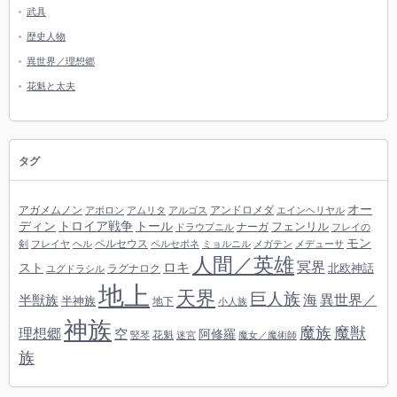
武具
歴史人物
異世界／理想郷
花魁と太夫
タグ
オー
アガメムノン
アンドロメダ
アポロン
アムリタ
アルゴス
エインヘリヤル
ディン
トロイア戦争
トール
フェンリル
ナーガ
ドラウプニル
フレイの
モン
ペルセウス
剣
フレイヤ
ヘル
ペルセポネ
ミョルニル
メガテン
メデューサ
人間／英雄
冥界
スト
ロキ
北欧神話
ラグナロク
ユグドラシル
地上
天界
巨人族
海
異世界／
半獣族
半神族
地下
小人族
神族
魔族
魔獣
理想郷
空
阿修羅
花魁
竪琴
迷宮
魔女／魔術師
族