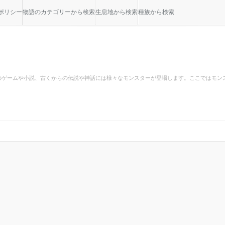
ポリシー
物語のカテゴリーから検索
生息地から検索
種族から検索
のゲームや小説、古くからの伝説や神話には様々なモンスターが登場します。ここではモン