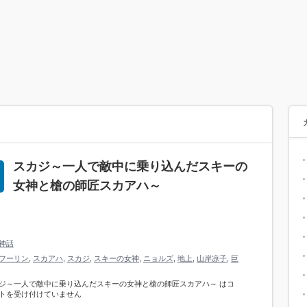
スカジ～一人で敵中に乗り込んだスキーの
女神と槍の師匠スカアハ～
神話
フーリン
,
スカアハ
,
スカジ
,
スキーの女神
,
ニョルズ
,
地上
,
山岸凉子
,
巨
ジ～一人で敵中に乗り込んだスキーの女神と槍の師匠スカアハ～ は
コ
トを受け付けていません