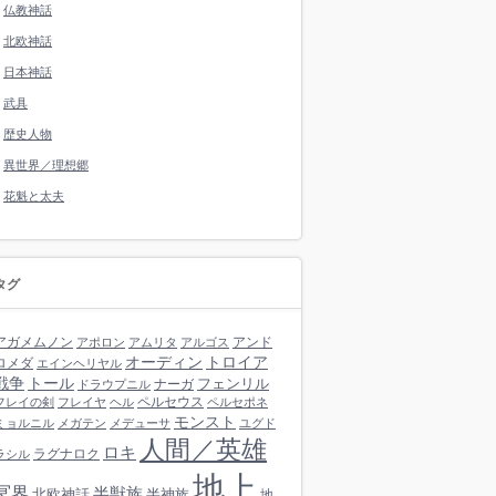
仏教神話
北欧神話
日本神話
武具
歴史人物
異世界／理想郷
花魁と太夫
タグ
アガメムノン
アンド
アポロン
アムリタ
アルゴス
オーディン
トロイア
ロメダ
エインヘリヤル
戦争
トール
フェンリル
ナーガ
ドラウプニル
ペルセウス
フレイの剣
フレイヤ
ヘル
ペルセポネ
モンスト
ミョルニル
メガテン
メデューサ
ユグド
人間／英雄
ロキ
ラグナロク
ラシル
地上
冥界
半獣族
北欧神話
半神族
地