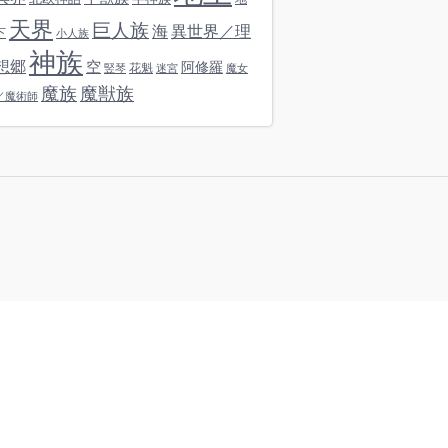
天界
巨人族
海
異世界／理
下
小人族
神族
想郷
空
阿修羅
花魁
竪琴
迷宮
魔女
魔族
魔獣族
／魔術師