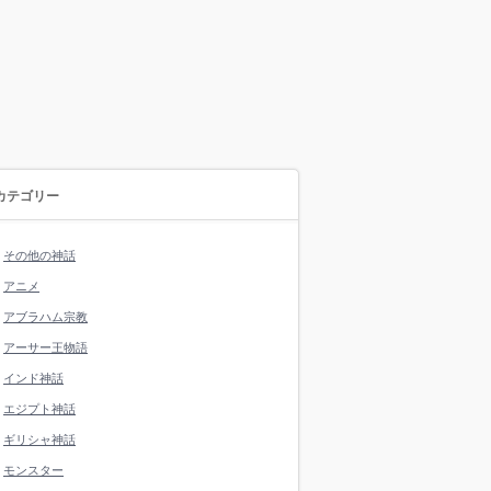
カテゴリー
その他の神話
アニメ
アブラハム宗教
アーサー王物語
インド神話
エジプト神話
ギリシャ神話
モンスター