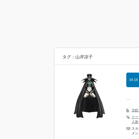
タグ：山岸凉子
04.18
…
北欧
クー
人族
スカ
メン