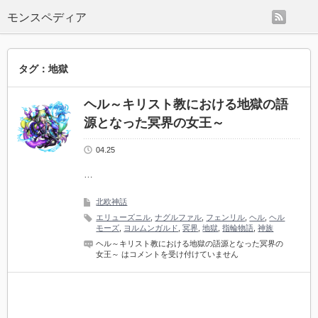
rss
モンスペディア
タグ：地獄
ヘル～キリスト教における地獄の語
源となった冥界の女王～
04.25
…
北欧神話
エリューズニル
,
ナグルファル
,
フェンリル
,
ヘル
,
ヘル
モーズ
,
ヨルムンガルド
,
冥界
,
地獄
,
指輪物語
,
神族
ヘル～キリスト教における地獄の語源となった冥界の
女王～ は
コメントを受け付けていません