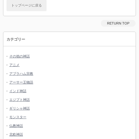
トップページに戻る
RETURN TOP
カテゴリー
その他の神話
アニメ
アブラハム宗教
アーサー王物語
インド神話
エジプト神話
ギリシャ神話
モンスター
仏教神話
北欧神話