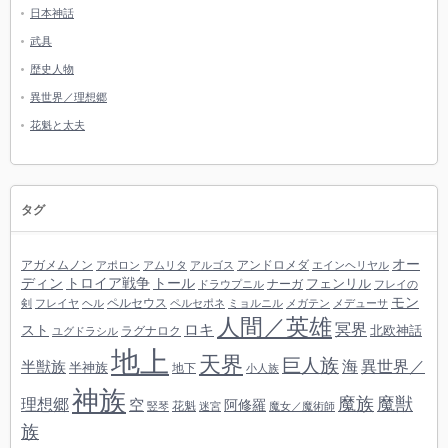
日本神話
武具
歴史人物
異世界／理想郷
花魁と太夫
タグ
オー
アガメムノン
アンドロメダ
アポロン
アムリタ
アルゴス
エインヘリヤル
ディン
トロイア戦争
トール
フェンリル
ナーガ
ドラウプニル
フレイの
モン
ペルセウス
剣
フレイヤ
ヘル
ペルセポネ
ミョルニル
メガテン
メデューサ
人間／英雄
冥界
スト
ロキ
北欧神話
ラグナロク
ユグドラシル
地上
天界
巨人族
海
異世界／
半獣族
半神族
地下
小人族
神族
魔族
魔獣
理想郷
空
阿修羅
花魁
竪琴
迷宮
魔女／魔術師
族