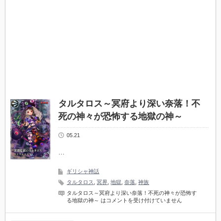
タルタロス～冥府より深い奈落！不
死の神々が恐怖する地獄の神～
05.21
…
ギリシャ神話
タルタロス
,
冥界
,
地獄
,
奈落
,
神族
タルタロス～冥府より深い奈落！不死の神々が恐怖す
る地獄の神～ は
コメントを受け付けていません