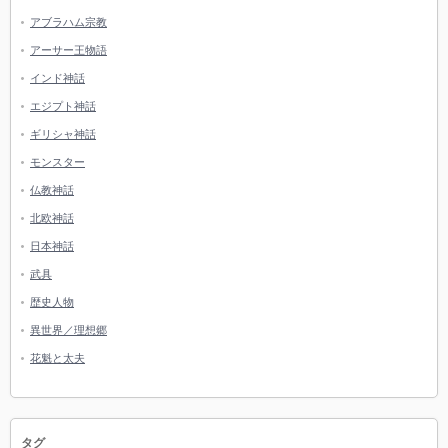
アブラハム宗教
アーサー王物語
インド神話
エジプト神話
ギリシャ神話
モンスター
仏教神話
北欧神話
日本神話
武具
歴史人物
異世界／理想郷
花魁と太夫
タグ