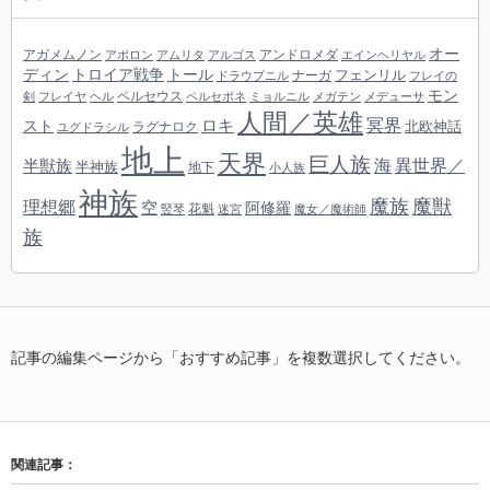
オー
アガメムノン
アンドロメダ
アポロン
アムリタ
アルゴス
エインヘリヤル
ディン
トロイア戦争
トール
フェンリル
ナーガ
ドラウプニル
フレイの
モン
ペルセウス
剣
フレイヤ
ヘル
ペルセポネ
ミョルニル
メガテン
メデューサ
人間／英雄
冥界
スト
ロキ
北欧神話
ラグナロク
ユグドラシル
地上
天界
巨人族
海
異世界／
半獣族
半神族
地下
小人族
神族
魔族
魔獣
理想郷
空
阿修羅
花魁
竪琴
迷宮
魔女／魔術師
族
記事の編集ページから「おすすめ記事」を複数選択してください。
関連記事：