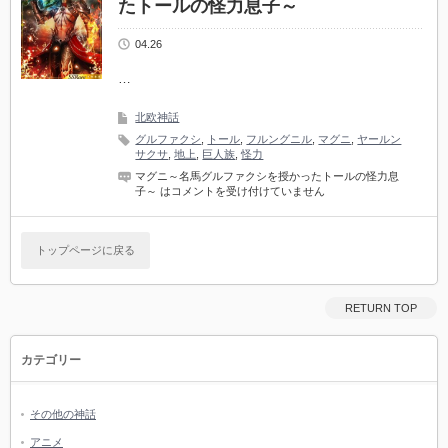
たトールの怪力息子～
04.26
…
北欧神話
グルファクシ
,
トール
,
フルングニル
,
マグニ
,
ヤールン
サクサ
,
地上
,
巨人族
,
怪力
マグニ～名馬グルファクシを授かったトールの怪力息
子～ は
コメントを受け付けていません
トップページに戻る
RETURN TOP
カテゴリー
その他の神話
アニメ