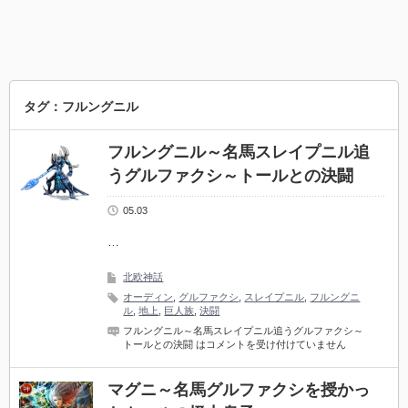
タグ：フルングニル
フルングニル～名馬スレイプニル追
うグルファクシ～トールとの決闘
05.03
…
北欧神話
オーディン
,
グルファクシ
,
スレイプニル
,
フルングニ
ル
,
地上
,
巨人族
,
決闘
フルングニル～名馬スレイプニル追うグルファクシ～
トールとの決闘 は
コメントを受け付けていません
マグニ～名馬グルファクシを授かっ