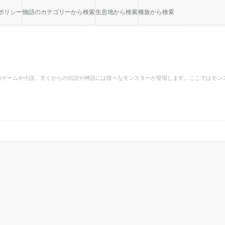
ポリシー
物語のカテゴリーから検索
生息地から検索
種族から検索
のゲームや小説、古くからの伝説や神話には様々なモンスターが登場します。ここではモン