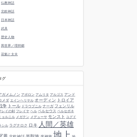
仏教神話
北欧神話
日本神話
武具
歴史人物
異世界／理想郷
花魁と太夫
タグ
アガメムノン
アンド
アポロン
アムリタ
アルゴス
オーディン
トロイア
ロメダ
エインヘリヤル
戦争
トール
フェンリル
ナーガ
ドラウプニル
ペルセウス
フレイの剣
フレイヤ
ヘル
ペルセポネ
モンスト
ミョルニル
メガテン
メデューサ
ユグド
人間／英雄
ロキ
ラグナロク
ラシル
地上
冥界
半獣族
北欧神話
半神族
地