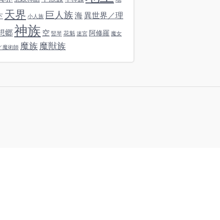
天界
巨人族
海
異世界／理
下
小人族
神族
想郷
空
阿修羅
花魁
竪琴
迷宮
魔女
魔族
魔獣族
／魔術師