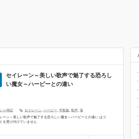
セイレーン～美しい歌声で魅了する恐ろし
い魔女～ハーピーとの違い
シャ神話
セイレーン
,
ハーピー
,
半獣族
,
歌声
,
海
レーン～美しい歌声で魅了する恐ろしい魔女～ハーピーとの違い は
コ
トを受け付けていません