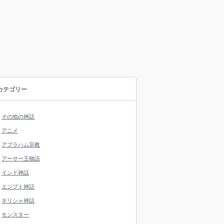
カテゴリー
その他の神話
アニメ
アブラハム宗教
アーサー王物語
インド神話
エジプト神話
ギリシャ神話
モンスター