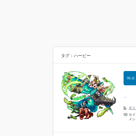
タグ：ハーピー
06.11
…
ギリ
セイ
メン