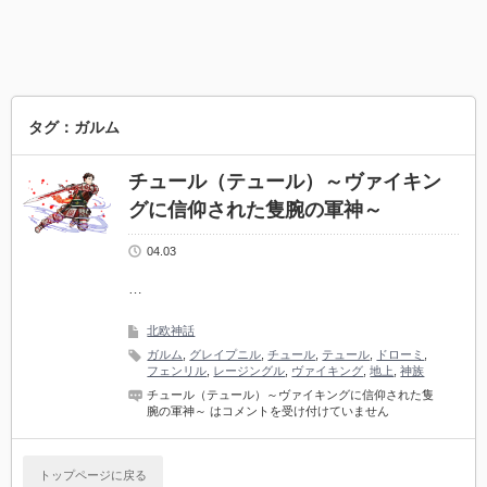
タグ：ガルム
チュール（テュール）～ヴァイキン
グに信仰された隻腕の軍神～
04.03
…
北欧神話
ガルム
,
グレイプニル
,
チュール
,
テュール
,
ドローミ
,
フェンリル
,
レージングル
,
ヴァイキング
,
地上
,
神族
チュール（テュール）～ヴァイキングに信仰された隻
腕の軍神～ は
コメントを受け付けていません
トップページに戻る