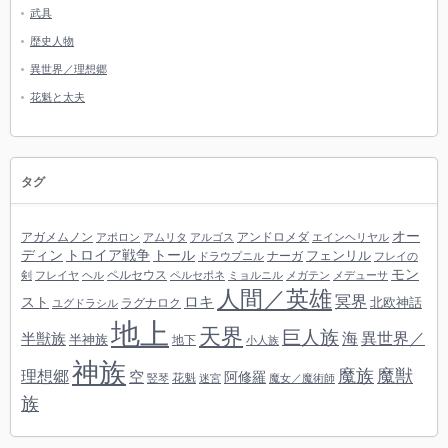
武具
歴史人物
異世界／理想郷
花魁と太夫
タグ
オー
アガメムノン
アンドロメダ
アポロン
アムリタ
アルゴス
エインヘリヤル
ディン
トロイア戦争
トール
フェンリル
ナーガ
ドラウプニル
フレイの
モン
ペルセウス
剣
フレイヤ
ヘル
ペルセポネ
ミョルニル
メガテン
メデューサ
人間／英雄
冥界
スト
ロキ
北欧神話
ラグナロク
ユグドラシル
地上
天界
巨人族
海
異世界／
半獣族
半神族
地下
小人族
神族
魔族
魔獣
理想郷
空
阿修羅
花魁
竪琴
迷宮
魔女／魔術師
族