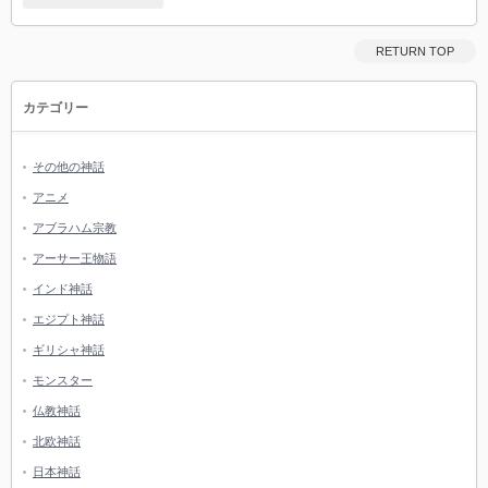
RETURN TOP
カテゴリー
その他の神話
アニメ
アブラハム宗教
アーサー王物語
インド神話
エジプト神話
ギリシャ神話
モンスター
仏教神話
北欧神話
日本神話