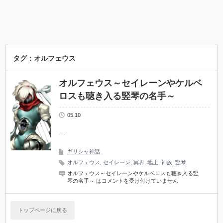
タグ：オルフェウス
オルフェウス～セイレーンやケルベ
ロスも聴き入る竪琴の名手～
05.10
…
ギリシャ神話
オルフェウス
,
セイレーン
,
冥界
,
地上
,
神族
,
竪琴
オルフェウス～セイレーンやケルベロスも聴き入る竪
琴の名手～ は
コメントを受け付けていません
トップページに戻る