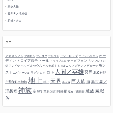
歴史人物
異世界／理想郷
花魁と太夫
タグ
オー
アガメムノン
アンドロメダ
アポロン
アムリタ
アルゴス
エインヘリヤル
ディン
トロイア戦争
トール
フェンリル
ナーガ
ドラウプニル
フレイの
モン
ペルセウス
剣
フレイヤ
ヘル
ペルセポネ
ミョルニル
メガテン
メデューサ
人間／英雄
冥界
スト
ロキ
北欧神話
ラグナロク
ユグドラシル
地上
天界
巨人族
海
異世界／
半獣族
半神族
地下
小人族
神族
魔族
魔獣
理想郷
空
阿修羅
花魁
竪琴
迷宮
魔女／魔術師
族