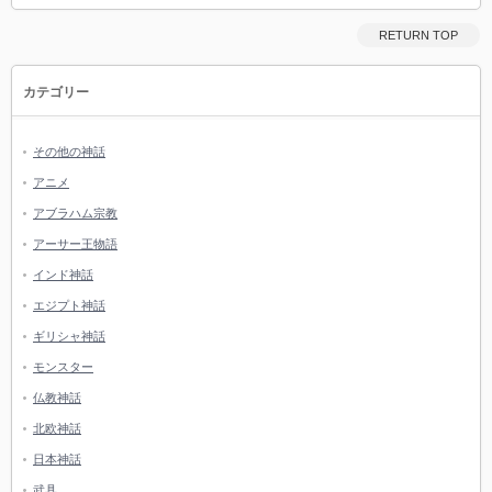
RETURN TOP
カテゴリー
その他の神話
アニメ
アブラハム宗教
アーサー王物語
インド神話
エジプト神話
ギリシャ神話
モンスター
仏教神話
北欧神話
日本神話
武具