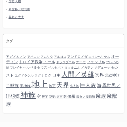
歴史人物
異世界／理想郷
花魁と太夫
タグ
オー
アガメムノン
アンドロメダ
アポロン
アムリタ
アルゴス
エインヘリヤル
ディン
トロイア戦争
トール
フェンリル
ナーガ
ドラウプニル
フレイの
モン
ペルセウス
剣
フレイヤ
ヘル
ペルセポネ
ミョルニル
メガテン
メデューサ
人間／英雄
冥界
スト
ロキ
北欧神話
ラグナロク
ユグドラシル
地上
天界
巨人族
海
異世界／
半獣族
半神族
地下
小人族
神族
魔族
魔獣
理想郷
空
阿修羅
花魁
竪琴
迷宮
魔女／魔術師
族