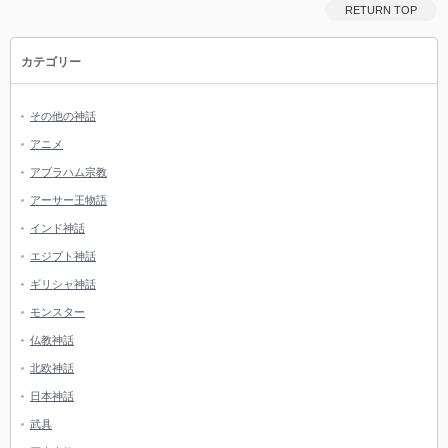
RETURN TOP
カテゴリー
その他の神話
アニメ
アブラハム宗教
アーサー王物語
インド神話
エジプト神話
ギリシャ神話
モンスター
仏教神話
北欧神話
日本神話
武具