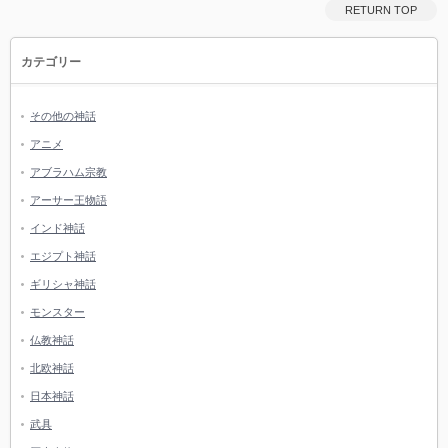
RETURN TOP
カテゴリー
その他の神話
アニメ
アブラハム宗教
アーサー王物語
インド神話
エジプト神話
ギリシャ神話
モンスター
仏教神話
北欧神話
日本神話
武具