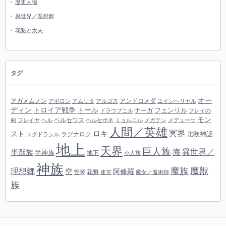
歴史人物
異世界／理想郷
花魁と太夫
タグ
オー
アガメムノン
アンドロメダ
アポロン
アムリタ
アルゴス
エインヘリヤル
ディン
トロイア戦争
トール
フェンリル
ナーガ
ドラウプニル
フレイの
モン
ペルセウス
剣
フレイヤ
ヘル
ペルセポネ
ミョルニル
メガテン
メデューサ
人間／英雄
冥界
スト
ロキ
北欧神話
ラグナロク
ユグドラシル
地上
天界
巨人族
海
異世界／
半獣族
半神族
地下
小人族
神族
魔族
魔獣
理想郷
空
阿修羅
花魁
竪琴
迷宮
魔女／魔術師
族