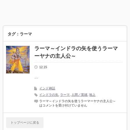
タグ：ラーマ
ラーマ～インドラの矢を使うラーマ
ーヤナの主人公～
12.15
…
インド神話
インドラの矢
,
ラーマ
,
人間／英雄
,
地上
ラーマ～インドラの矢を使うラーマーヤナの主人公～
は
コメントを受け付けていません
トップページに戻る