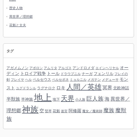
歴史人物
異世界／理想郷
花魁と太夫
タグ
オー
アガメムノン
アンドロメダ
アポロン
アムリタ
アルゴス
エインヘリヤル
ディン
トロイア戦争
トール
フェンリル
ナーガ
ドラウプニル
フレイの
モン
ペルセウス
剣
フレイヤ
ヘル
ペルセポネ
ミョルニル
メガテン
メデューサ
人間／英雄
冥界
スト
ロキ
北欧神話
ラグナロク
ユグドラシル
地上
天界
巨人族
海
異世界／
半獣族
半神族
地下
小人族
神族
魔族
魔獣
理想郷
空
阿修羅
花魁
竪琴
迷宮
魔女／魔術師
族