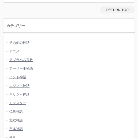
RETURN TOP
カテゴリー
その他の神話
アニメ
アブラハム宗教
アーサー王物語
インド神話
エジプト神話
ギリシャ神話
モンスター
仏教神話
北欧神話
日本神話
武具