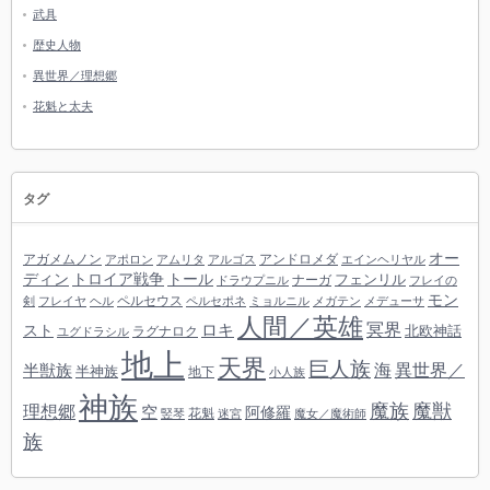
武具
歴史人物
異世界／理想郷
花魁と太夫
タグ
オー
アガメムノン
アンドロメダ
アポロン
アムリタ
アルゴス
エインヘリヤル
ディン
トロイア戦争
トール
フェンリル
ナーガ
ドラウプニル
フレイの
モン
ペルセウス
剣
フレイヤ
ヘル
ペルセポネ
ミョルニル
メガテン
メデューサ
人間／英雄
冥界
スト
ロキ
北欧神話
ラグナロク
ユグドラシル
地上
天界
巨人族
海
異世界／
半獣族
半神族
地下
小人族
神族
魔族
魔獣
理想郷
空
阿修羅
花魁
竪琴
迷宮
魔女／魔術師
族