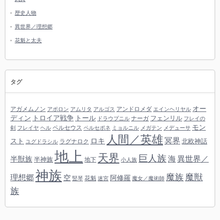
歴史人物
異世界／理想郷
花魁と太夫
タグ
オー
アガメムノン
アンドロメダ
アポロン
アムリタ
アルゴス
エインヘリヤル
ディン
トロイア戦争
トール
フェンリル
ナーガ
ドラウプニル
フレイの
モン
ペルセウス
剣
フレイヤ
ヘル
ペルセポネ
ミョルニル
メガテン
メデューサ
人間／英雄
冥界
スト
ロキ
北欧神話
ラグナロク
ユグドラシル
地上
天界
巨人族
海
異世界／
半獣族
半神族
地下
小人族
神族
魔族
魔獣
理想郷
空
阿修羅
花魁
竪琴
迷宮
魔女／魔術師
族