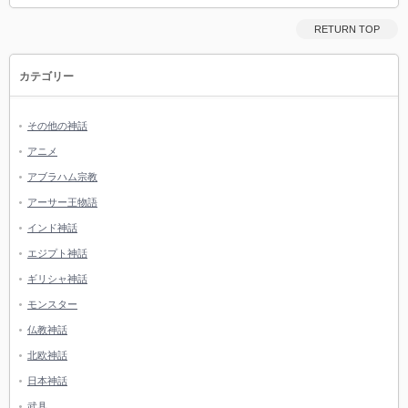
RETURN TOP
カテゴリー
その他の神話
アニメ
アブラハム宗教
アーサー王物語
インド神話
エジプト神話
ギリシャ神話
モンスター
仏教神話
北欧神話
日本神話
武具