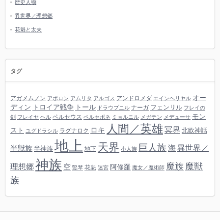
歴史人物
異世界／理想郷
花魁と太夫
タグ
オー
アガメムノン
アンドロメダ
アポロン
アムリタ
アルゴス
エインヘリヤル
ディン
トロイア戦争
トール
フェンリル
ナーガ
ドラウプニル
フレイの
モン
ペルセウス
剣
フレイヤ
ヘル
ペルセポネ
ミョルニル
メガテン
メデューサ
人間／英雄
冥界
スト
ロキ
北欧神話
ラグナロク
ユグドラシル
地上
天界
巨人族
海
異世界／
半獣族
半神族
地下
小人族
神族
魔族
魔獣
理想郷
空
阿修羅
花魁
竪琴
迷宮
魔女／魔術師
族