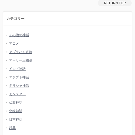
RETURN TOP
カテゴリー
その他の神話
アニメ
アブラハム宗教
アーサー王物語
インド神話
エジプト神話
ギリシャ神話
モンスター
仏教神話
北欧神話
日本神話
武具